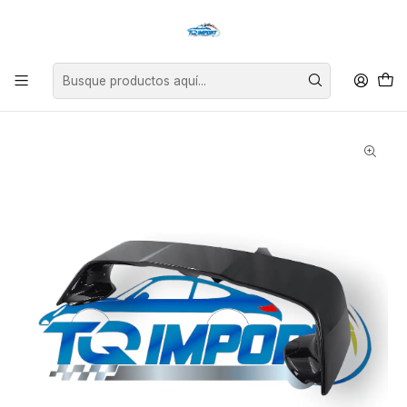
Asesoría personalizada para encontrar el repuesto perfecto para tu
vehículo.
Inicio
Exterior
Alerones
Aleron Mitsubishi EVO X