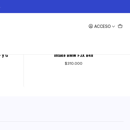
.
ACCESO
723573677425
|
KYOSTAR
 y G
Intake BMW F3X B48
$310.000
AGREGAR AL CARRO