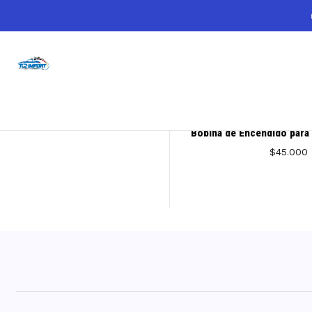
Inicio
BMW
BMW
692975386409
|
Bobina de Encendido para
$45.000
AGREGAR AL 