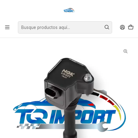
Asesoría personalizada para encontrar el repuesto perfecto para tu
vehículo.
Inicio
BMW
Bobina de Encendido para BMW Serie F y G