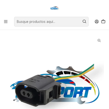
Asesoría personalizada para encontrar el repuesto perfecto para tu
vehículo.
Inicio
Eléctricos
Enchufes
Enchufe 2 pines