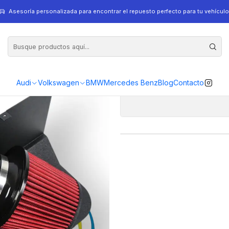
Asesoría personalizada para encontrar el repuesto perfecto para tu vehículo
In
Audi
Volkswagen
BMW
Mercedes Benz
Blog
Contacto