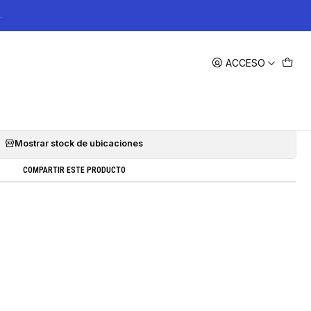
.
|
ACCESO
take VAG EA888.4 EVO
Agregar a la lista de favoritos
Mostrar stock de ubicaciones
COMPARTIR ESTE PRODUCTO