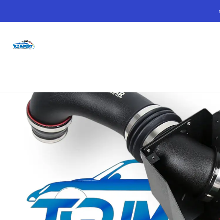
Inicio
Performance
Intakes
Intake VAG EA888.4 EVO