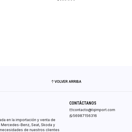
AGREGAR AL CARRO
VOLVER ARRIBA
CONTÁCTANOS
contacto@tqimport.com
56987156316
ada en la importación y venta de
, Mercedes-Benz, Seat, Skoda y
 necesidades de nuestros clientes