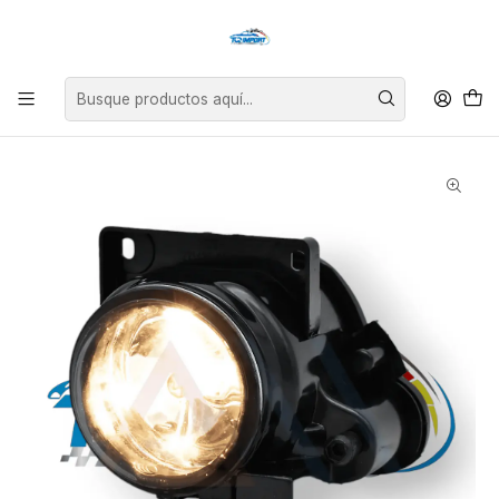
Asesoría personalizada para encontrar el repuesto perfecto para tu
vehículo.
Inicio
Exterior
Luces
Neblineros Mk4.5