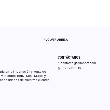
VER DETALLES
VOLVER ARRIBA
CONTÁCTANOS
contacto@tqimport.com
56987156316
ada en la importación y venta de
, Mercedes-Benz, Seat, Skoda y
 necesidades de nuestros clientes