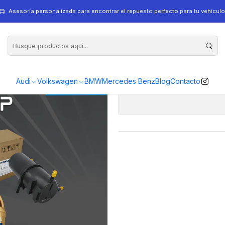
Asesoría personalizada para encontrar el repuesto perfecto para tu vehículo
Kit Mantenc
Audi
Volkswagen
BMW
Mercedes Benz
Blog
Contacto