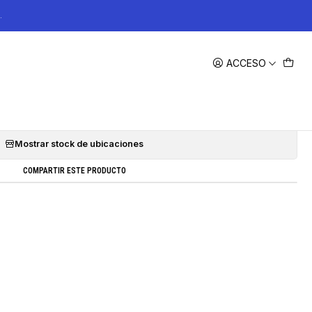
.
|
ACCESO
ión Amarok > 2016 + Aceite VMP
Agregar a la lista de favoritos
Mostrar stock de ubicaciones
COMPARTIR ESTE PRODUCTO