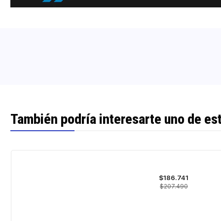
También podría interesarte uno de es
-10%
OFF
$186.741
Agotado
$207.490