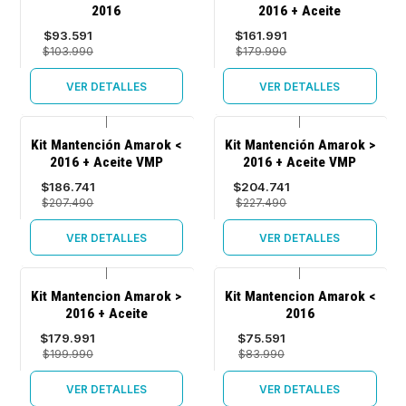
2016
2016 + Aceite
Agotado
Agotado
$93.591
$161.991
$103.990
$179.990
VER DETALLES
VER DETALLES
|
|
-10%
-10%
Kit Mantención Amarok <
Kit Mantención Amarok >
OFF
OFF
2016 + Aceite VMP
2016 + Aceite VMP
Agotado
Agotado
$186.741
$204.741
$207.490
$227.490
VER DETALLES
VER DETALLES
|
|
-10%
-10%
Kit Mantencion Amarok >
Kit Mantencion Amarok <
OFF
OFF
2016 + Aceite
2016
Agotado
Agotado
$179.991
$75.591
$199.990
$83.990
VER DETALLES
VER DETALLES