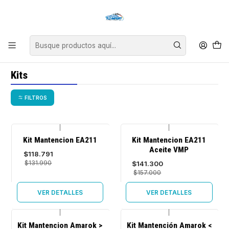
Asesoría personalizada para encontrar el repuesto perfecto para tu
vehículo.
Inicio
Kits
Kits
FILTROS
|
|
-10%
-10%
Kit Mantencion EA211
Kit Mantencion EA211
OFF
OFF
Aceite VMP
$118.791
Agotado
Agotado
$131.990
$141.300
$157.000
VER DETALLES
VER DETALLES
|
|
-10%
-10%
Kit Mantencion Amarok >
Kit Mantención Amarok <
OFF
OFF