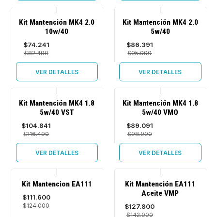
|
|
-10%
-10%
Kit Mantención MK4 2.0
Kit Mantención MK4 2.0
OFF
OFF
10w/40
5w/40
Agotado
Agotado
$74.241
$86.391
$82.490
$95.990
VER DETALLES
VER DETALLES
|
|
-10%
-10%
Kit Mantención MK4 1.8
Kit Mantención MK4 1.8
OFF
OFF
5w/40 VST
5w/40 VMO
Agotado
Agotado
$104.841
$89.091
$116.490
$98.990
VER DETALLES
VER DETALLES
|
|
-10%
-10%
Kit Mantencion EA111
Kit Mantención EA111
OFF
OFF
Aceite VMP
$111.600
Agotado
Agotado
$124.000
$127.800
$142.000