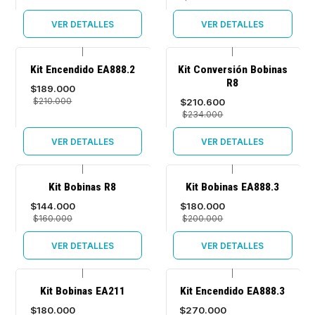
VER DETALLES
VER DETALLES
|
|
-10%
-10%
Kit Encendido EA888.2
Kit Conversión Bobinas
OFF
OFF
R8
$189.000
Agotado
Agotado
$210.000
$210.600
$234.000
VER DETALLES
VER DETALLES
|
|
-10%
-10%
Kit Bobinas R8
Kit Bobinas EA888.3
OFF
OFF
$144.000
$180.000
Agotado
Agotado
$160.000
$200.000
VER DETALLES
VER DETALLES
|
|
-10%
-10%
Kit Bobinas EA211
Kit Encendido EA888.3
OFF
OFF
$180.000
$270.000
Agotado