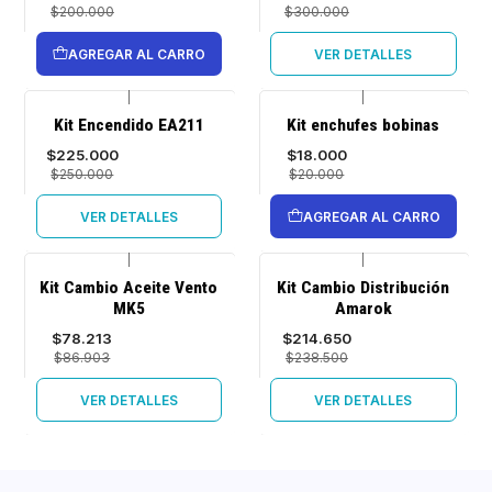
$200.000
$300.000
AGREGAR AL CARRO
VER DETALLES
|
|
-10%
-10%
Kit Encendido EA211
Kit enchufes bobinas
OFF
OFF
$225.000
$18.000
Agotado
$250.000
$20.000
VER DETALLES
AGREGAR AL CARRO
|
|
-10%
-10%
Kit Cambio Aceite Vento
Kit Cambio Distribución
OFF
OFF
MK5
Amarok
Agotado
Agotado
$78.213
$214.650
$86.903
$238.500
VER DETALLES
VER DETALLES